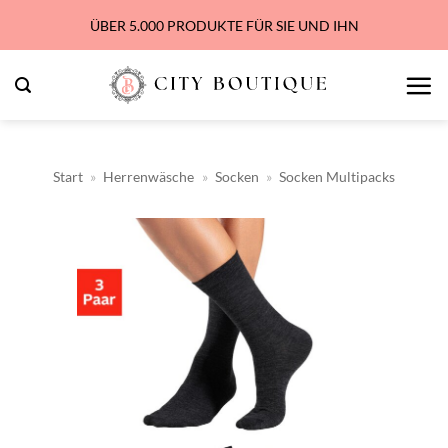
Zum
ÜBER 5.000 PRODUKTE FÜR SIE UND IHN
Inhalt
springen
Start
»
Herrenwäsche
»
Socken
»
Socken Multipacks