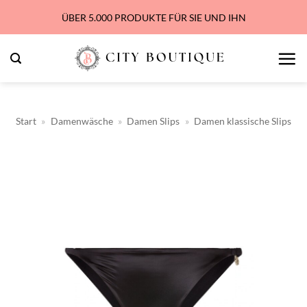
Zum
ÜBER 5.000 PRODUKTE FÜR SIE UND IHN
Inhalt
springen
Start
»
Damenwäsche
»
Damen Slips
»
Damen klassische Slips