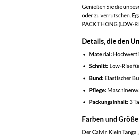
Genießen Sie die unbesc
oder zu verrutschen. Ega
PACK THONG (LOW-RISE)“
Details, die den 
Material:
Hochwertig
Schnitt:
Low-Rise für
Bund:
Elastischer Bu
Pflege:
Maschinenw
Packungsinhalt:
3 T
Farben und Größe
Der Calvin Klein Tanga 