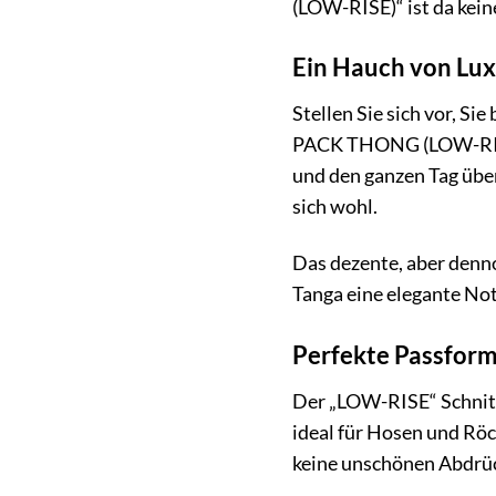
(LOW-RISE)“ ist da kein
Ein Hauch von Lux
Stellen Sie sich vor, S
PACK THONG (LOW-RISE)“
und den ganzen Tag übe
sich wohl.
Das dezente, aber denn
Tanga eine elegante Not
Perfekte Passform
Der „LOW-RISE“ Schnitt d
ideal für Hosen und Röc
keine unschönen Abdrü