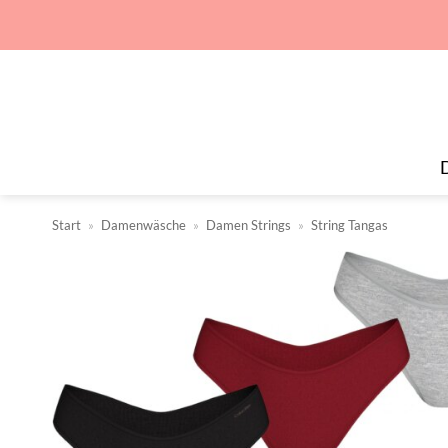
Zum
Inhalt
springen
Start
»
Damenwäsche
»
Damen Strings
»
String Tangas