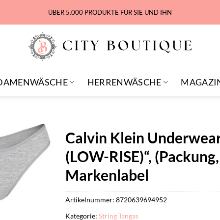
ÜBER 5.000 PRODUKTE FÜR SIE UND IHN
DAMENWÄSCHE
HERRENWÄSCHE
MAGAZI
Calvin Klein Underwe
(LOW-RISE)“, (Packung, 
Markenlabel
Artikelnummer:
8720639694952
Kategorie:
String Tangas