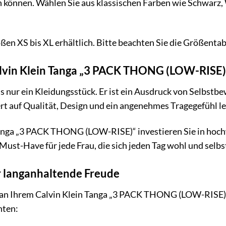
en können. Wählen Sie aus klassischen Farben wie Schwarz,
ßen XS bis XL erhältlich. Bitte beachten Sie die Größentabe
lvin Klein Tanga „3 PACK THONG (LOW-RISE)
s nur ein Kleidungsstück. Er ist ein Ausdruck von Selbstbew
rt auf Qualität, Design und ein angenehmes Tragegefühl l
anga „3 PACK THONG (LOW-RISE)“ investieren Sie in hoch
in Must-Have für jede Frau, die sich jeden Tag wohl und sel
r langanhaltende Freude
 an Ihrem Calvin Klein Tanga „3 PACK THONG (LOW-RISE)“ 
hten: