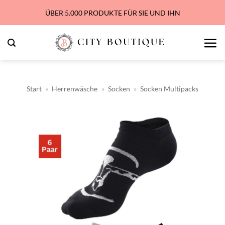
Zum
ÜBER 5.000 PRODUKTE FÜR SIE UND IHN
Inhalt
springen
Start
»
Herrenwäsche
»
Socken
»
Socken Multipacks