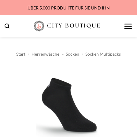
Zum
ÜBER 5.000 PRODUKTE FÜR SIE UND IHN
Inhalt
springen
Start
»
Herrenwäsche
»
Socken
»
Socken Multipacks