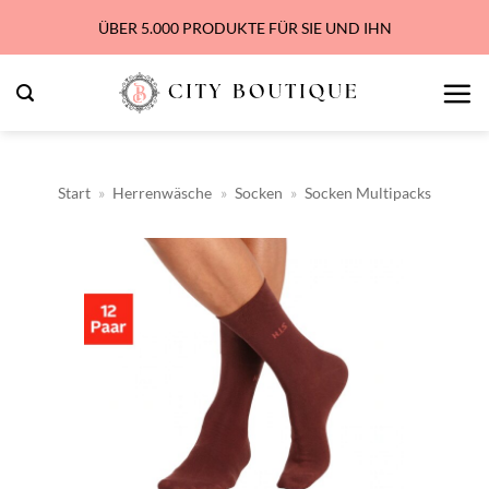
Zum
ÜBER 5.000 PRODUKTE FÜR SIE UND IHN
Inhalt
springen
Start
»
Herrenwäsche
»
Socken
»
Socken Multipacks