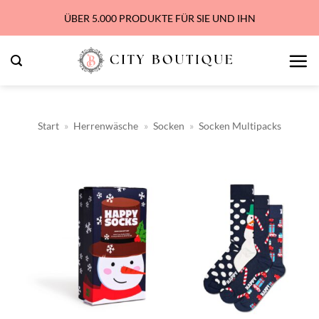
Zum
ÜBER 5.000 PRODUKTE FÜR SIE UND IHN
Inhalt
springen
Start
»
Herrenwäsche
»
Socken
»
Socken Multipacks