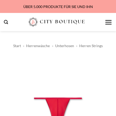
Zum
ÜBER 5.000 PRODUKTE FÜR SIE UND IHN
Inhalt
springen
Start
»
Herrenwäsche
»
Unterhosen
»
Herren Strings