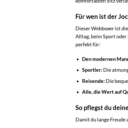
komfortablen Sitz verla
Für wen ist der J
Dieser Webboxer ist die
Alltag, beim Sport oder 
perfekt für:
Den modernen Man
Sportler:
Die atmungs
Reisende:
Die beque
Alle, die Wert auf Qu
So pflegst du dein
Damit du lange Freude a