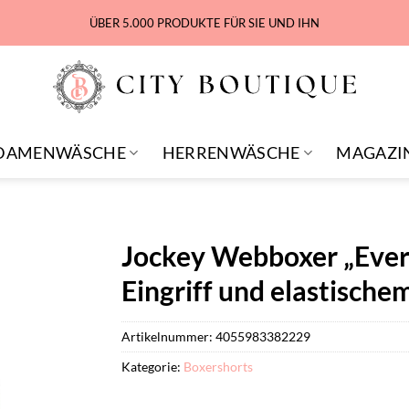
ÜBER 5.000 PRODUKTE FÜR SIE UND IHN
DAMENWÄSCHE
HERRENWÄSCHE
MAGAZI
Jockey Webboxer „Every
Eingriff und elastisch
Artikelnummer:
4055983382229
Kategorie:
Boxershorts