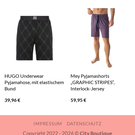
HUGO Underwear
Mey Pyjamashorts
Pyjamahose, mit elastischem
„GRAPHIC STRIPES“,
Bund
Interlock-Jersey
39,96
€
59,95
€
IMPRESSUM
DATENSCHUTZ
Copyright 2022 - 2026 ©
City Boutique