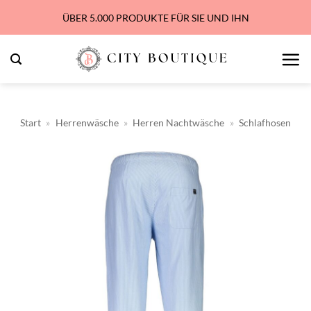
Zum
ÜBER 5.000 PRODUKTE FÜR SIE UND IHN
Inhalt
springen
Start
»
Herrenwäsche
»
Herren Nachtwäsche
»
Schlafhosen