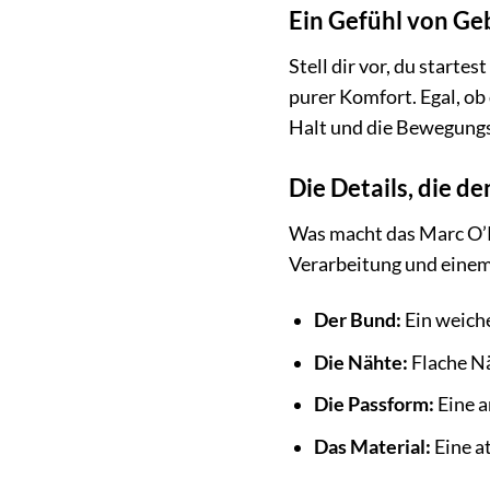
Ein Gefühl von Ge
Stell dir vor, du starte
purer Komfort. Egal, ob 
Halt und die Bewegungsf
Die Details, die 
Was macht das Marc O’Po
Verarbeitung und einem 
Der Bund:
Ein weiche
Die Nähte:
Flache Nä
Die Passform:
Eine a
Das Material:
Eine a