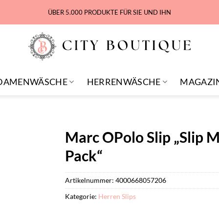
ÜBER 5.000 PRODUKTE FÜR SIE UND IHN
DAMENWÄSCHE
HERRENWÄSCHE
MAGAZI
Marc OPolo Slip „Slip
Pack“
Artikelnummer:
4000668057206
Kategorie:
Herren Slips