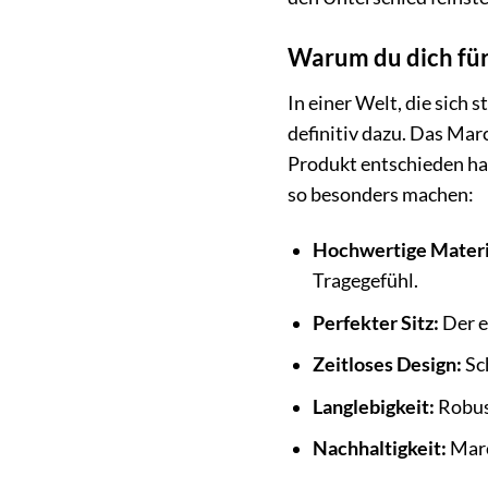
Warum du dich für 
In einer Welt, die sich 
definitiv dazu. Das Marc
Produkt entschieden hast
so besonders machen:
Hochwertige Materi
Tragegefühl.
Perfekter Sitz:
Der e
Zeitloses Design:
Sch
Langlebigkeit:
Robust
Nachhaltigkeit:
Marc