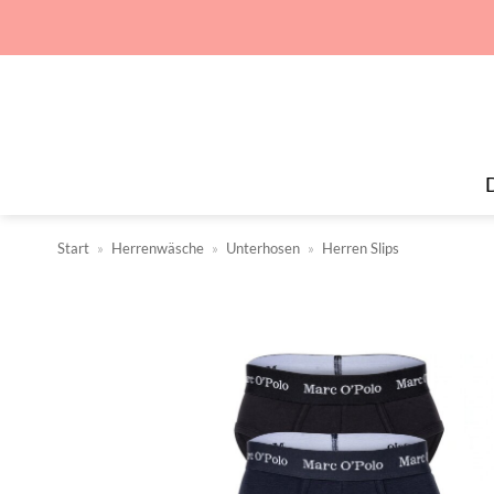
Zum
Inhalt
springen
Start
»
Herrenwäsche
»
Unterhosen
»
Herren Slips