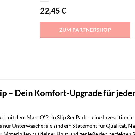
22,45
€
ZUM PARTNERSHOP
ip – Dein Komfort-Upgrade für jeden
d mit dem Marc O’Polo Slip 3er Pack – eine Investition i
ls nur Unterwäsche; sie sind ein Statement für Qualität, N
r Materialien auf deiner Haut und genieße den perfekten Si