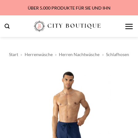
Zum
ÜBER 5.000 PRODUKTE FÜR SIE UND IHN
Inhalt
springen
Start
»
Herrenwäsche
»
Herren Nachtwäsche
»
Schlafhosen