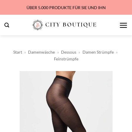
Zum
ÜBER 5.000 PRODUKTE FÜR SIE UND IHN
Inhalt
springen
Start
»
Damenwäsche
»
Dessous
»
Damen Strümpfe
»
Feinstrümpfe