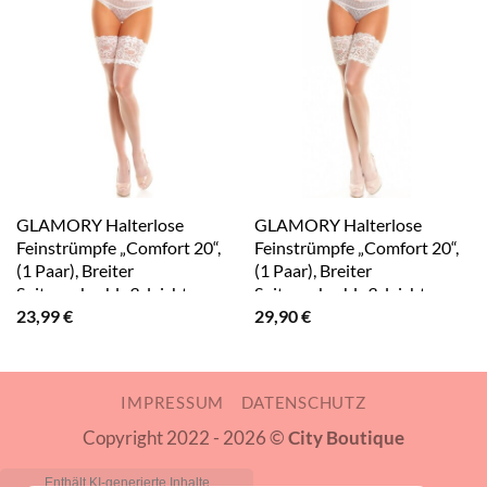
GLAMORY Halterlose
GLAMORY Halterlose
Feinstrümpfe „Comfort 20“,
Feinstrümpfe „Comfort 20“,
(1 Paar), Breiter
(1 Paar), Breiter
Spitzenabschluß, leichter
Spitzenabschluß, leichter
23,99
€
29,90
€
Glanz, sehr elastisch, bis Gr.
Glanz, sehr elastisch
60-62
IMPRESSUM
DATENSCHUTZ
Copyright 2022 - 2026 ©
City Boutique