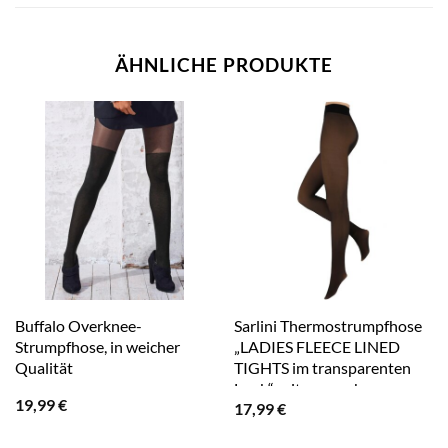
ÄHNLICHE PRODUKTE
Buffalo Overknee-
Sarlini Thermostrumpfhose
Strumpfhose, in weicher
„LADIES FLEECE LINED
Qualität
TIGHTS im transparenten
Look“, mit angenehmer
19,99
€
17,99
€
Fleece-Fütterung in
Feinstrumpfhosenoptik