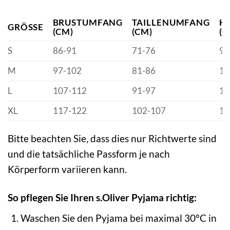
BRUSTUMFANG
TAILLENUMFANG
H
GRÖSSE
(CM)
(CM)
(C
S
86-91
71-76
91
M
97-102
81-86
10
L
107-112
91-97
11
XL
117-122
102-107
11
Bitte beachten Sie, dass dies nur Richtwerte sind
und die tatsächliche Passform je nach
Körperform variieren kann.
So pflegen Sie Ihren s.Oliver Pyjama richtig:
Waschen Sie den Pyjama bei maximal 30°C in