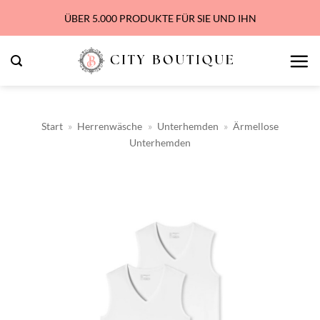
Zum
ÜBER 5.000 PRODUKTE FÜR SIE UND IHN
Inhalt
springen
Start
»
Herrenwäsche
»
Unterhemden
»
Ärmellose
Unterhemden