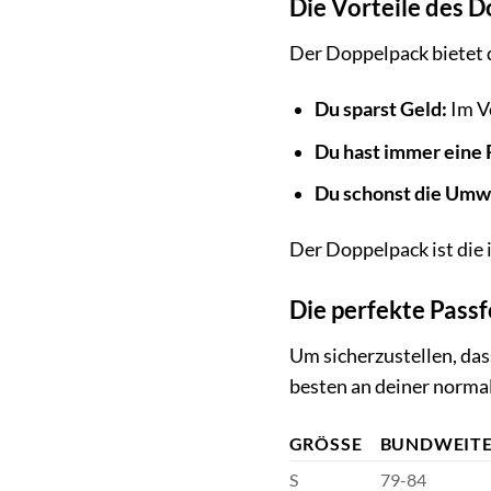
Die Vorteile des 
Der Doppelpack bietet d
Du sparst Geld:
Im Ve
Du hast immer eine 
Du schonst die Umw
Der Doppelpack ist die i
Die perfekte Pass
Um sicherzustellen, dass
besten an deiner normal
GRÖSSE
BUNDWEITE
S
79-84