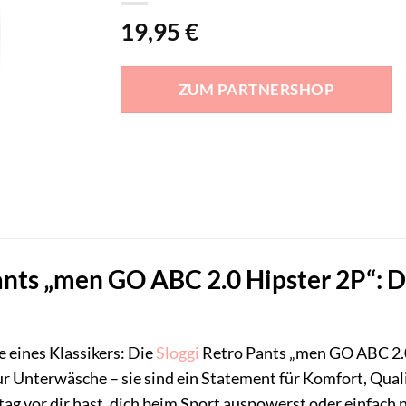
19,95
€
ZUM PARTNERSHOP
ants „men GO ABC 2.0 Hipster 2P“: 
 eines Klassikers: Die
Sloggi
Retro Pants „men GO ABC 2.0
ur Unterwäsche – sie sind ein Statement für Komfort, Quali
tag vor dir hast, dich beim Sport auspowerst oder einfach