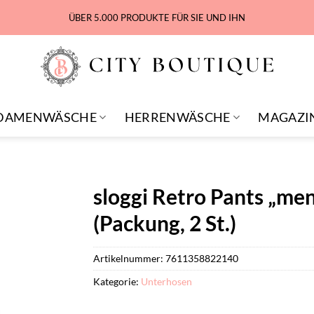
ÜBER 5.000 PRODUKTE FÜR SIE UND IHN
DAMENWÄSCHE
HERRENWÄSCHE
MAGAZI
sloggi Retro Pants „me
(Packung, 2 St.)
Artikelnummer:
7611358822140
Kategorie:
Unterhosen