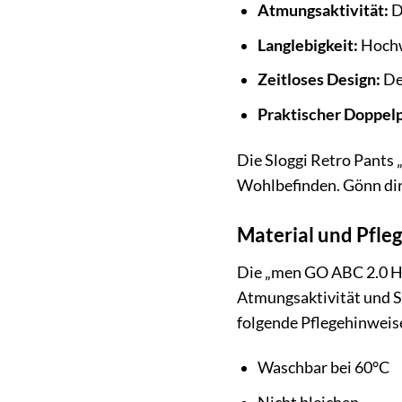
Atmungsaktivität:
D
Langlebigkeit:
Hochwe
Zeitloses Design:
Der
Praktischer Doppel
Die Sloggi Retro Pants 
Wohlbefinden. Gönn dir 
Material und Pfle
Die „men GO ABC 2.0 Hi
Atmungsaktivität und St
folgende Pflegehinweis
Waschbar bei 60°C