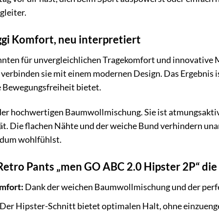
gleiter.
gi Komfort, neu interpretiert
ehnten für unvergleichlichen Tragekomfort und innovative
d verbinden sie mit einem modernen Design. Das Ergebnis is
e Bewegungsfreiheit bietet.
der hochwertigen Baumwollmischung. Sie ist atmungsaktiv,
ität. Die flachen Nähte und der weiche Bund verhindern u
ndum wohlfühlst.
etro Pants „men GO ABC 2.0 Hipster 2P“ die 
mfort:
Dank der weichen Baumwollmischung und der perf
Der Hipster-Schnitt bietet optimalen Halt, ohne einzueng