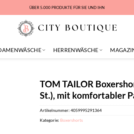
ÜBER 5.000 PRODUKTE FÜR SIE UND IHN
DAMENWÄSCHE
HERRENWÄSCHE
MAGAZI
TOM TAILOR Boxershort
St.), mit komfortabler 
Artikelnummer:
4059995291364
Kategorie:
Boxershorts