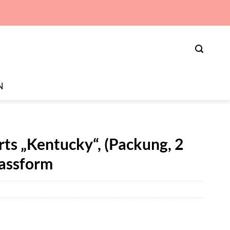
N
s „Kentucky“, (Packung, 2
Passform