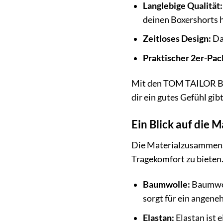
Langlebige Qualität:
deinen Boxershorts h
Zeitloses Design:
Das
Praktischer 2er-Pac
Mit den TOM TAILOR Box
dir ein gutes Gefühl gib
Ein Blick auf die M
Die Materialzusammens
Tragekomfort zu bieten.
Baumwolle:
Baumwoll
sorgt für ein angen
Elastan:
Elastan ist 