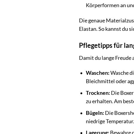
Körperformen an und 
Die genaue Materialzus
Elastan. So kannst du s
Pflegetipps für l
Damit du lange Freude a
Waschen:
Wasche di
Bleichmittel oder ag
Trocknen:
Die Boxers
zu erhalten. Am besten
Bügeln:
Die Boxersho
niedrige Temperatur
Lagerung:
Bewahre di