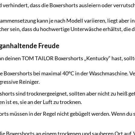
verhindert, dass die Boxershorts ausleiern oder verrutsc
ammensetzung kann je nach Modell variieren, liegt aber 
icher sein, dass du hochwertige Unterwäsche erhältst, die
anganhaltende Freude
n deinen TOM TAILOR Boxershorts „Kentucky“ hast, solltes
e Boxershorts bei maximal 40°C in der Waschmaschine. V
gressive Reiniger.
horts sind trocknergeeignet, sollten aber nicht zu heiß ge
 ist es, sie an der Luft zu trocknen.
rts müssen in der Regel nicht gebügelt werden. Wenn du 
.
e Boxershorts an einem trockenen und sauberen Ort auf. 