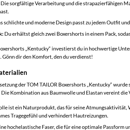
Die sorgfältige Verarbeitung und die strapazierfähigen Ma
ast.
 schlichte und moderne Design passt zu jedem Outfit und
k:
Du erhältst gleich zwei Boxershorts in einem Pack, soda
ershorts „Kentucky“ investierst du in hochwertige Unterw
t. Gönn dir den Komfort, den du verdienst!
aterialien
etzung der TOM TAILOR Boxershorts „Kentucky“ wurde sor
 Die Kombination aus Baumwolle und Elastan vereint die V
e ist ein Naturprodukt, das für seine Atmungsaktivität, W
ehmes Tragegefühl und verhindert Hautreizungen.
eine hochelastische Faser, die für eine optimale Passform u