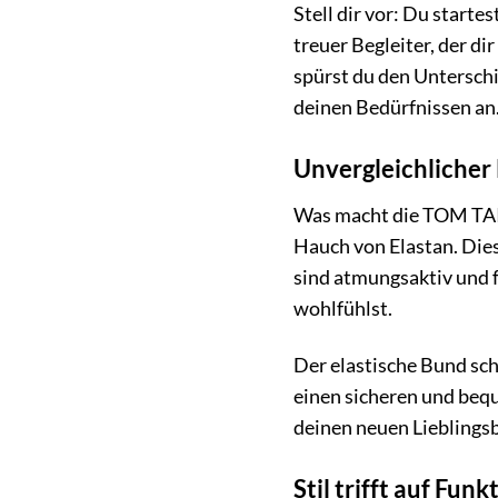
Stell dir vor: Du start
treuer Begleiter, der d
spürst du den Unterschie
deinen Bedürfnissen an
Unvergleichlicher
Was macht die TOM TAI
Hauch von Elastan. Dies
sind atmungsaktiv und 
wohlfühlst.
Der elastische Bund sch
einen sicheren und bequ
deinen neuen Lieblings
Stil trifft auf Funk