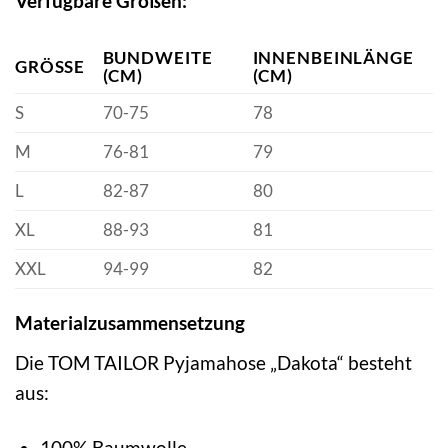
Verfügbare Größen:
BUNDWEITE
INNENBEINLÄNGE
GRÖSSE
(CM)
(CM)
S
70-75
78
M
76-81
79
L
82-87
80
XL
88-93
81
XXL
94-99
82
Materialzusammensetzung
Die TOM TAILOR Pyjamahose „Dakota“ besteht
aus:
100% Baumwolle