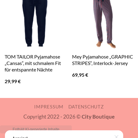
TOM TAILOR Pyjamahose
Mey Pyjamahose „GRAPHIC
„Cansas“, mit schmalem Fit
STRIPES“, Interlock-Jersey
für entspannte Nächte
69,95
€
29,99
€
IMPRESSUM
DATENSCHUTZ
Copyright 2022 - 2026 ©
City Boutique