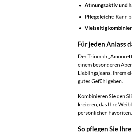
Atmungsaktiv und h
Pflegeleicht:
Kann p
Vielseitig kombinier
Für jeden Anlass d
Der Triumph „Amourette 
einem besonderen Abende
Lieblingsjeans, Ihrem e
gutes Gefühl geben.
Kombinieren Sie den Sl
kreieren, das Ihre Weibl
persönlichen Favoriten.
So pflegen Sie Ihr