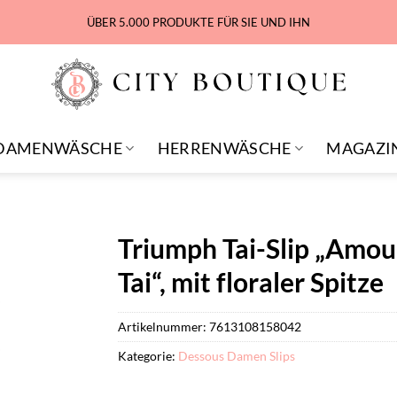
ÜBER 5.000 PRODUKTE FÜR SIE UND IHN
DAMENWÄSCHE
HERRENWÄSCHE
MAGAZI
Triumph Tai-Slip „Amou
Tai“, mit floraler Spitze
Artikelnummer:
7613108158042
Kategorie:
Dessous Damen Slips