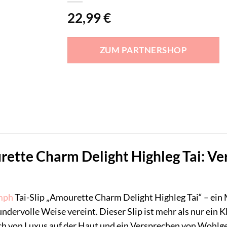
22,99
€
ZUM PARTNERSHOP
tte Charm Delight Highleg Tai: Ver
mph
Tai-Slip „Amourette Charm Delight Highleg Tai“ – ein
ndervolle Weise vereint. Dieser Slip ist mehr als nur ein K
ch von Luxus auf der Haut und ein Versprechen von Wohlge