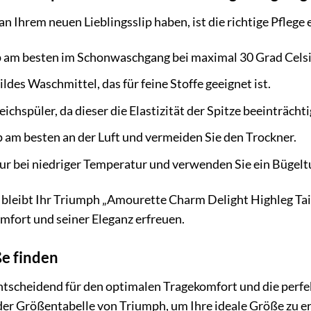
an Ihrem neuen Lieblingsslip haben, ist die richtige Pflege
p am besten im Schonwaschgang bei maximal 30 Grad Celsi
des Waschmittel, das für feine Stoffe geeignet ist.
ichspüler, da dieser die Elastizität der Spitze beeinträcht
p am besten an der Luft und vermeiden Sie den Trockner.
nur bei niedriger Temperatur und verwenden Sie ein Bügeltu
e bleibt Ihr Triumph „Amourette Charm Delight Highleg Ta
mfort und seiner Eleganz erfreuen.
ße finden
 entscheidend für den optimalen Tragekomfort und die per
 der Größentabelle von Triumph, um Ihre ideale Größe zu e