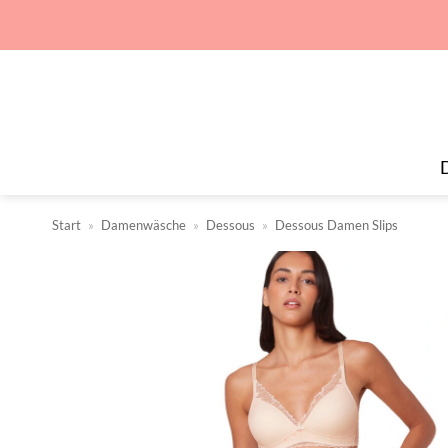
Zum
Inhalt
springen
Start
»
Damenwäsche
»
Dessous
»
Dessous Damen Slips