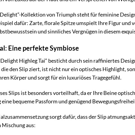
elight“-Kollektion von Triumph steht für feminine Design
eispiel dafür: Zarte, florale Spitze umspielt Ihre Figur un
elbstbewusstsein und sinnliches Vergnügen in diesem exquis
al: Eine perfekte Symbiose
light Highleg Tai“ besticht durch sein raffiniertes Desig
e, die den Slip ziert, ist nicht nur ein optisches Highlight,
hren Körper und sorgt für ein luxuriöses Tragegefühl.
es Slips ist besonders vorteilhaft, da er Ihre Beine optisc
tig eine bequeme Passform und genügend Bewegungsfreiheit
lzusammensetzung sorgt dafür, dass der Slip atmungsaktiv
n Mischung aus: