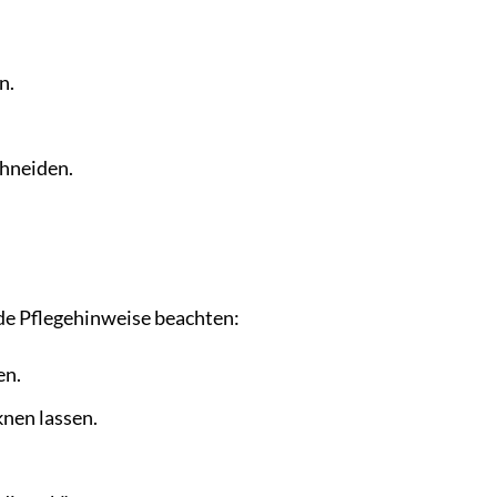
n.
chneiden.
nde Pflegehinweise beachten:
en.
knen lassen.