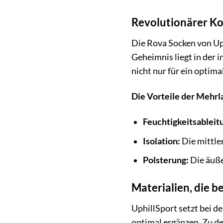
Revolutionärer K
Die Rova Socken von Up
Geheimnis liegt in der 
nicht nur für ein optim
Die Vorteile der Mehrl
Feuchtigkeitsableit
Isolation:
Die mittle
Polsterung:
Die äuße
Materialien, die b
UphillSport setzt bei d
optimal ergänzen. Zu d