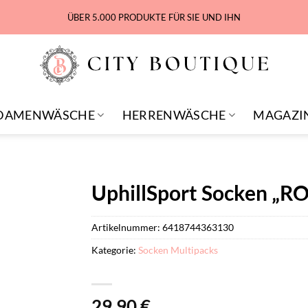
ÜBER 5.000 PRODUKTE FÜR SIE UND IHN
DAMENWÄSCHE
HERRENWÄSCHE
MAGAZI
UphillSport Socken „RO
Artikelnummer:
6418744363130
Kategorie:
Socken Multipacks
29,90
€