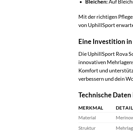
Bleichen:
Auf Bleich
Mit der richtigen Pfleg
von UphillSport erwarte
Eine Investition i
Die UphillSport Rova So
innovativen Mehrlagens
Komfort und unterstütze
verbessern und dein Wo
Technische Daten 
MERKMAL
DETAI
Material
Merinowo
Struktur
Mehrlag