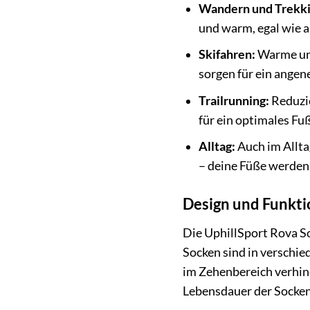
Wandern und Trekki
und warm, egal wie an
Skifahren:
Warme und
sorgen für ein angen
Trailrunning:
Reduzie
für ein optimales Fu
Alltag:
Auch im Allta
– deine Füße werden 
Design und Funktio
Die UphillSport Rova S
Socken sind in verschie
im Zehenbereich verhin
Lebensdauer der Socken