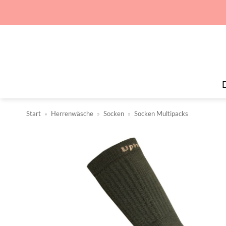
Zum
Inhalt
springen
Start
»
Herrenwäsche
»
Socken
»
Socken Multipacks