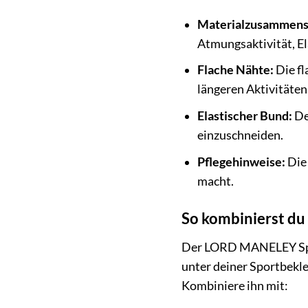
Materialzusammens
Atmungsaktivität, Ela
Flache Nähte:
Die fl
längeren Aktivitäten
Elastischer Bund:
Der
einzuschneiden.
Pflegehinweise:
Die 
macht.
So kombinierst d
Der LORD MANELEY Sports
unter deiner Sportbekle
Kombiniere ihn mit: