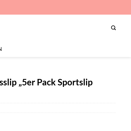
N
slip „5er Pack Sportslip