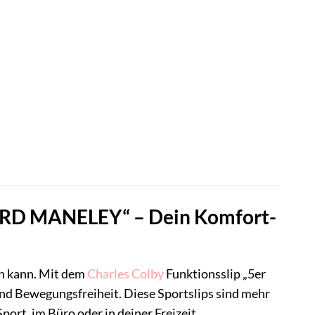
 LORD MANELEY“ – Dein Komfort-
n kann. Mit dem
Charles Colby
Funktionsslip „5er
nd Bewegungsfreiheit. Diese Sportslips sind mehr
port, im Büro oder in deiner Freizeit.