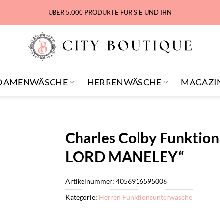
ÜBER 5.000 PRODUKTE FÜR SIE UND IHN
DAMENWÄSCHE
HERRENWÄSCHE
MAGAZI
Charles Colby Funktions
LORD MANELEY“
Artikelnummer:
4056916595006
Kategorie:
Herren Funktionsunterwäsche