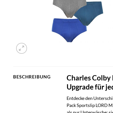
Charles Colby
BESCHREIBUNG
Upgrade für je
Entdecke den Unterschi
Pack Sportslip LORD MA
als nur Unterwäsche; sie