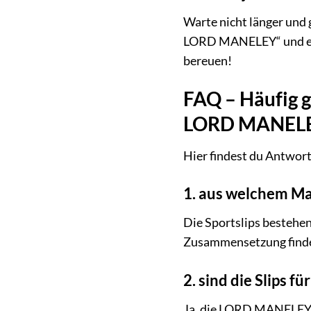
Warte nicht länger und 
LORD MANELEY“ und erle
bereuen!
FAQ – Häufig g
LORD MANEL
Hier findest du Antwort
1. aus welchem Mat
Die Sportslips bestehen
Zusammensetzung finde
2. sind die Slips fü
Ja, die LORD MANELEY Sp