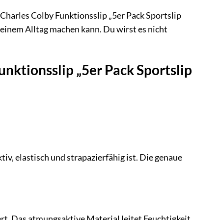
 Charles Colby Funktionsslip „5er Pack Sportslip
nem Alltag machen kann. Du wirst es nicht
nktionsslip „5er Pack Sportslip
v, elastisch und strapazierfähig ist. Die genaue
rt. Das atmungsaktive Material leitet Feuchtigkeit