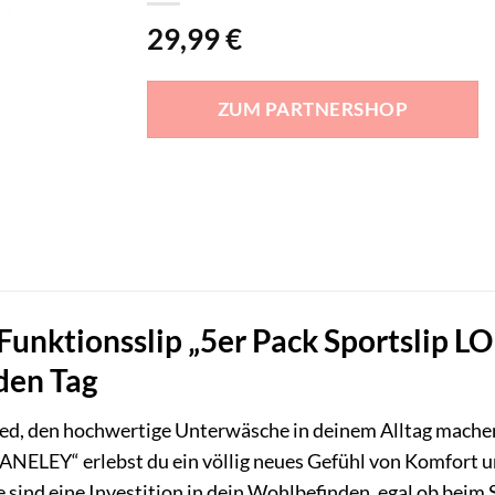
29,99
€
ZUM PARTNERSHOP
 Funktionsslip „5er Pack Sportslip
den Tag
ed, den hochwertige Unterwäsche in deinem Alltag mache
NELEY“ erlebst du ein völlig neues Gefühl von Komfort u
 sind eine Investition in dein Wohlbefinden, egal ob beim S