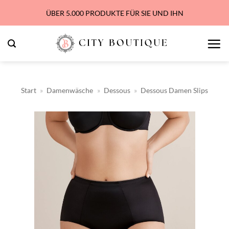
Zum
ÜBER 5.000 PRODUKTE FÜR SIE UND IHN
Inhalt
springen
Start
»
Damenwäsche
»
Dessous
»
Dessous Damen Slips