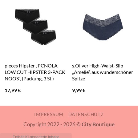
pieces Hipster „PCNOLA
s.Oliver High-Waist-Slip
LOW CUT HIPSTER 3-PACK
„Amelie“, aus wunderschöner
NOOS“, (Packung, 3 St.)
Spitze
17,99
€
9,99
€
IMPRESSUM
DATENSCHUTZ
Copyright 2022 - 2026 ©
City Boutique